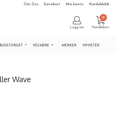
Om Oss
Gavekort
Min konto
Kundeklubb
0
Logg inn
Handlekurv
LBUDSTORGET
VELVÆRE
MERKER
NYHETER
oller Wave