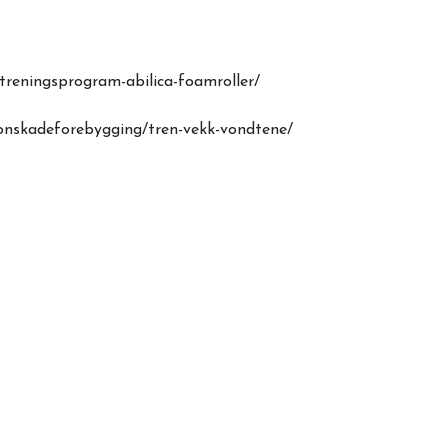
treningsprogram-abilica-foamroller/
onskadeforebygging/tren-vekk-vondtene/