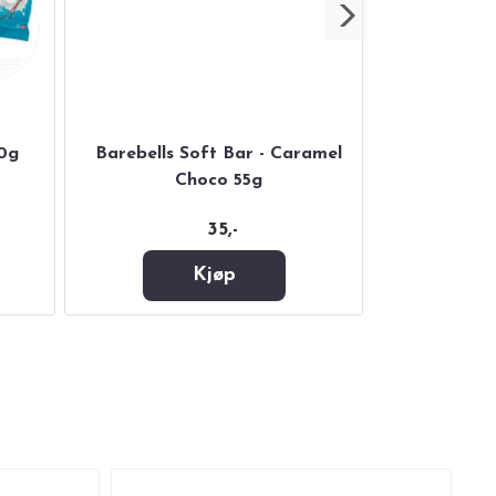
0g
Barebells Soft Bar - Caramel
Pro!Brands 
Choco 55g
35,-
Kjøp