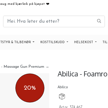
haug med kjærleik på kjøpet ❤️
TSTYR & TILBEHØR
KOSTTILSKUDD
HELSEKOST
TI
a - Massage Gun Premium →
Abilica - Foamr
Abilica
20%
Art.nr:
374 467