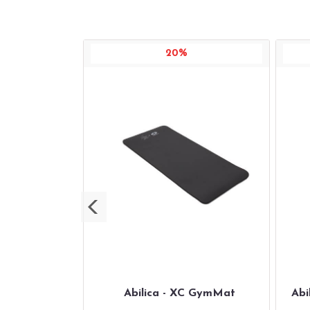
20%
Silicone 20mm
Abilica - XC GymMat
Abi