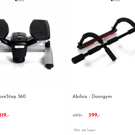
CoreStep 360
Abilica - Doorgym
519,-
399,-
499,-
Ikke på lager