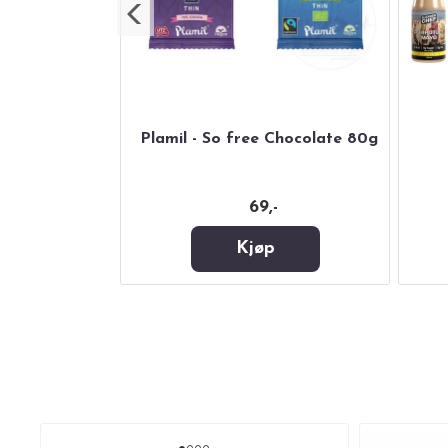
 Crunch 21,5g
Plamil - So free Chocolate 80g
69,-
Kjøp