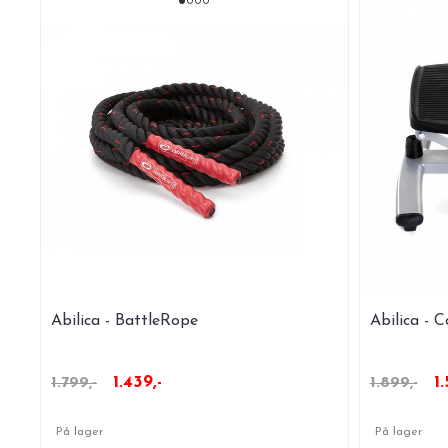
Abilica - BattleRope
Abilica - 
1.439,-
1.
1.799,-
1.899,-
På lager
På lager