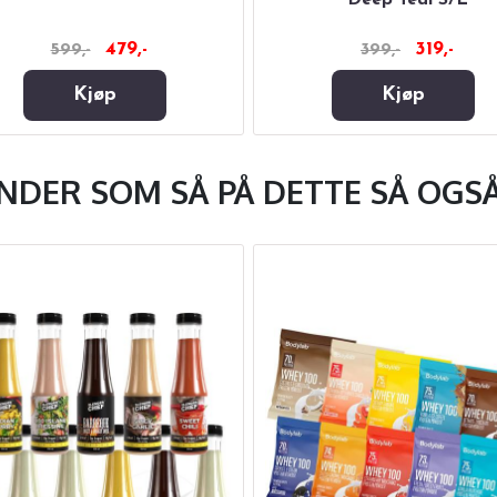
Deep Teal S/L
479,-
319,-
599,-
399,-
Kjøp
Kjøp
NDER SOM SÅ PÅ DETTE SÅ OGSÅ