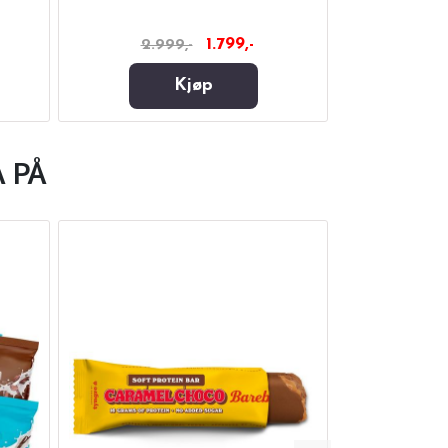
1.799,-
2.999,-
39
Kjøp
 PÅ