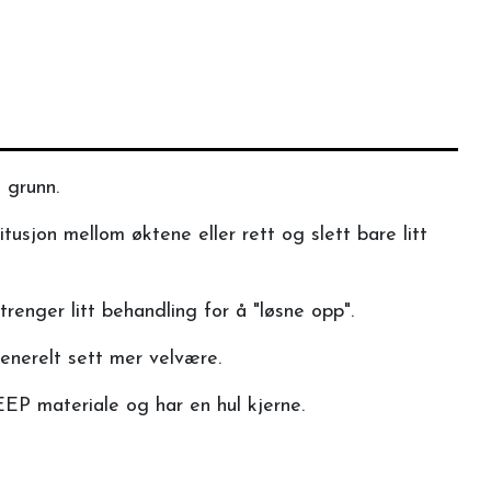
 grunn.
usjon mellom øktene eller rett og slett bare litt
renger litt behandling for å "løsne opp".
generelt sett mer velvære.
EEP materiale og har en hul kjerne.