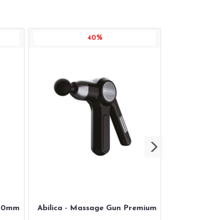
40%
 20mm
Abilica - Massage Gun Premium
Abilica