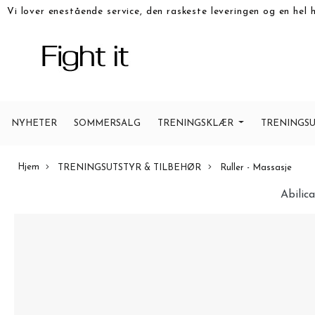
Vi lover enestående service, den raskeste leveringen og en hel 
NYHETER
SOMMERSALG
TRENINGSKLÆR
TRENINGSU
Hjem
TRENINGSUTSTYR & TILBEHØR
Ruller - Massasje
Abilic