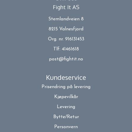
Fight It AS
Stemlandveien 8
8215 Valnesfjord
Org. nr. 916131453
Tlf:
41461618
post@fightit.no
Kundeservice
Prisendring på levering
Kjøpevilkår
Levering
Bytte/Retur
Personvern