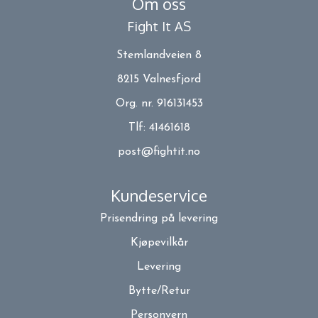
Om oss
Fight It AS
Stemlandveien 8
8215 Valnesfjord
Org. nr. 916131453
Tlf:
41461618
post@fightit.no
Kundeservice
Prisendring på levering
Kjøpevilkår
Levering
Bytte/Retur
Personvern