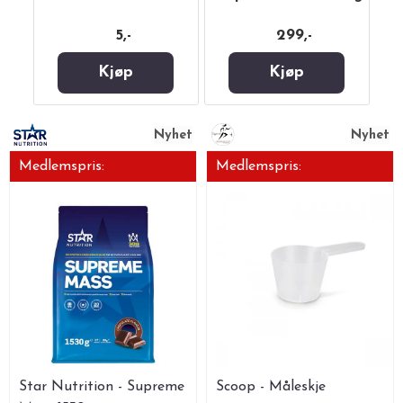
5,-
299,-
Kjøp
Kjøp
Nyhet
Nyhet
Medlemspris:
Medlemspris:
Star Nutrition - Supreme
Scoop - Måleskje