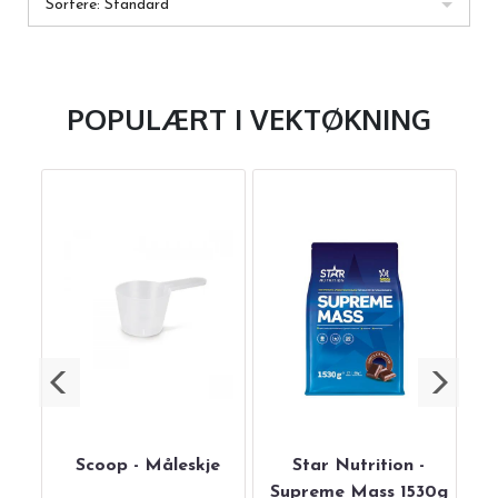
Sortere: Standard
POPULÆRT I
VEKTØKNING
bo
Scoop - Måleskje
Star Nutrition -
it
Supreme Mass 1530g
L