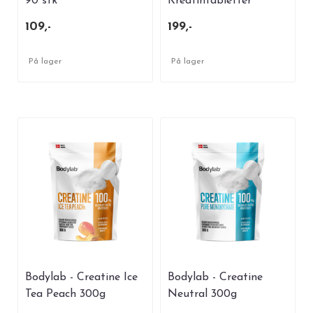
90 stk
Kreatintabletter
180kap.
109,-
199,-
På lager
På lager
Bodylab - Creatine Ice
Bodylab - Creatine
Tea Peach 300g
Neutral 300g