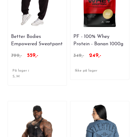
Better Bodies
PF - 100% Whey
Empowered Sweatpant
Protein - Banan 1000g
- Black
559,-
249,-
799,-
349,-
På lager i
Ikke på lager
S, M