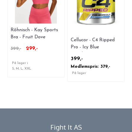
Rôhnisch - Kay Sports
Bra - Fruit Dove
Cellucor - C4 Ripped
Pro - Icy Blue
299,-
399,-
Raspberry 30
399,-
serveringer
På lager i
Medlemspris: 379,-
S, M, L, XXL
På lager
Fight It AS