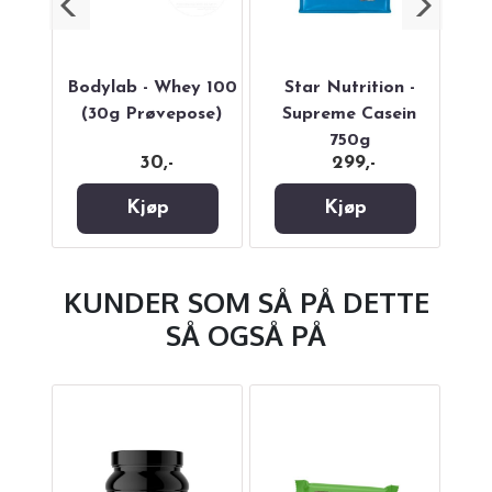
y 100
Bodylab - Whey 100
Star Nutrition -
P
(30g Prøvepose)
Supreme Casein
P
750g
30,-
299,-
Kjøp
Kjøp
KUNDER SOM SÅ PÅ DETTE
SÅ OGSÅ PÅ