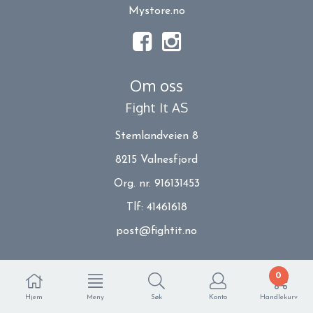
Mystore.no
Om oss
Fight It AS
Stemlandveien 8
8215 Valnesfjord
Org. nr. 916131453
Tlf:
41461618
post@fightit.no
Kundeservice
0
Prisendring på levering
Hjem
Meny
Søk
Konto
Handlekurv