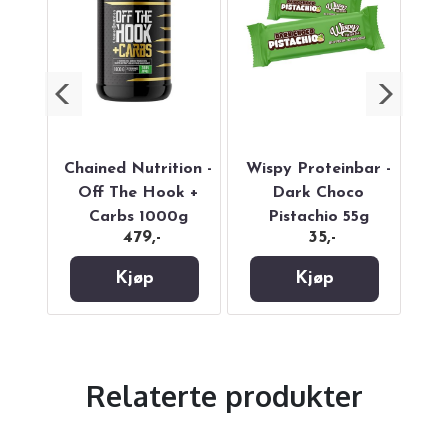
n -
Chained Nutrition -
Wispy Proteinbar -
es
Off The Hook +
Dark Choco
C
g
Carbs 1000g
Pistachio 55g
479,-
35,-
S
Kjøp
Kjøp
Relaterte produkter