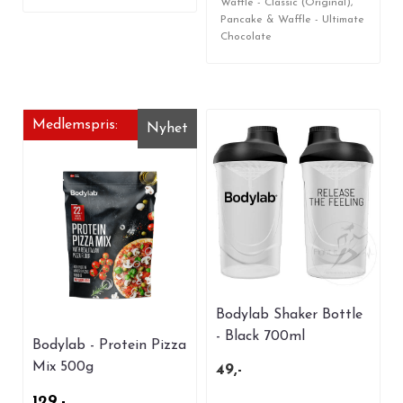
Waffle - Classic (Original),
Pancake & Waffle - Ultimate
Chocolate
Medlemspris:
Nyhet
Bodylab Shaker Bottle
- Black 700ml
Bodylab - Protein Pizza
Mix 500g
49,-
129,-