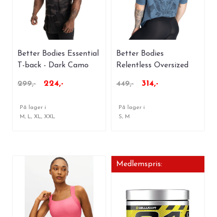
Better Bodies Essential
Better Bodies
T-back - Dark Camo
Relentless Oversized
V2
Tee - Washed Sky Blue
224,-
314,-
299,-
449,-
På lager i
På lager i
M, L, XL, XXL
S, M
Medlemspris: