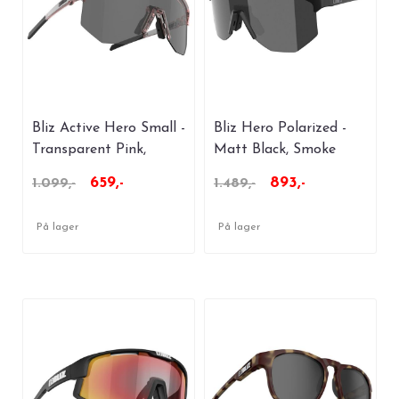
Bliz Active Hero Small -
Bliz Hero Polarized -
Transparent Pink,
Matt Black, Smoke
Smoke
w/Silver Mirror Polarize
659,-
893,-
1.099,-
1.489,-
På lager
På lager