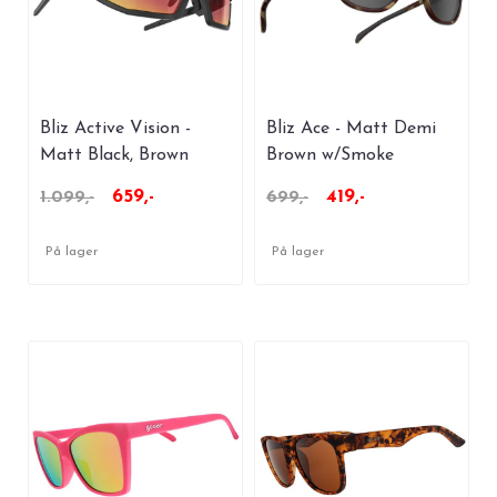
Bliz Active Vision -
Bliz Ace - Matt Demi
Matt Black, Brown
Brown w/Smoke
With Red Multi
659,-
419,-
1.099,-
699,-
På lager
På lager