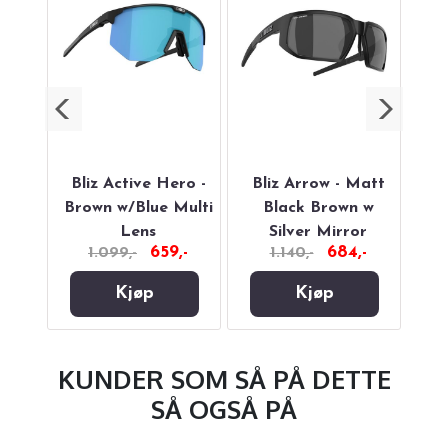
eeze
Bliz Active Hero -
Bliz Arrow - Matt
Bl
rown
Brown w/Blue Multi
Black Brown w
ror
Lens
Silver Mirror
-
659,-
684,-
1.099,-
1.140,-
Br
Kjøp
Kjøp
KUNDER SOM SÅ PÅ DETTE
SÅ OGSÅ PÅ