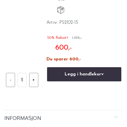
Art.nr:
P52102-13
50% Rabatt
1.199,-
600,-
Du sparer 600,-
Legg i handlekurv
INFORMASJON