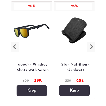
20%
25%
rGym
goodr - Whiskey
Star Nutrition -
Rôh
Shots With Satan
Skråbrett
Fl
-
399,-
254,-
499,-
339,-
Kjøp
Kjøp