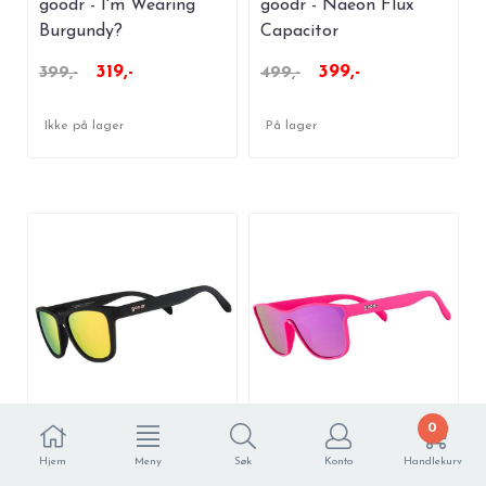
goodr - I'm Wearing
goodr - Naeon Flux
Burgundy?
Capacitor
319,-
399,-
399,-
499,-
Ikke på lager
På lager
0
goodr - Professional
goodr - See You At The
Hjem
Meny
Søk
Konto
Handlekurv