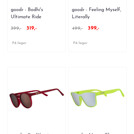
goodr - Bodhi's
goodr - Feeling Myself,
Ultimate Ride
Literally
319,-
399,-
399,-
499,-
På lager
På lager