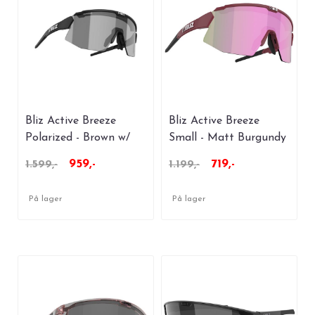
Bliz Active Breeze
Bliz Active Breeze
Polarized - Brown w/
Small - Matt Burgundy
Silver Mirror
With Brown Rose Multi
959,-
719,-
1.599,-
1.199,-
På lager
På lager