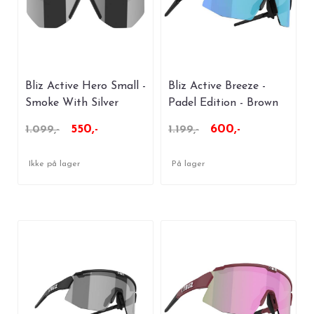
Bliz Active Hero Small -
Bliz Active Breeze -
Smoke With Silver
Padel Edition - Brown
Mirror
w/Blue Multi
550,-
600,-
1.099,-
1.199,-
Ikke på lager
På lager