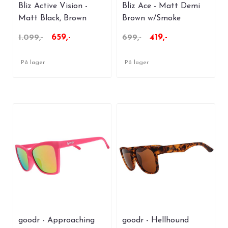
Bliz Active Vision -
Bliz Ace - Matt Demi
Matt Black, Brown
Brown w/Smoke
With Red Multi
659,-
419,-
1.099,-
699,-
På lager
På lager
goodr - Approaching
goodr - Hellhound