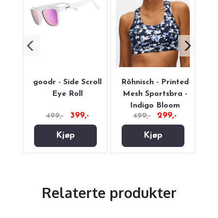
goodr - Side Scroll
Rôhnisch - Printed
Nic
 -
Eye Roll
Mesh Sportsbra -
ey
Indigo Bloom
399,-
299,-
499,-
499,-
 900g
Kjøp
Kjøp
Relaterte produkter