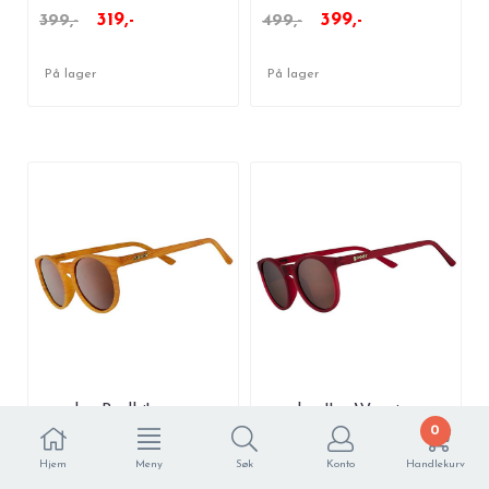
319,-
399,-
399,-
499,-
På lager
På lager
goodr - Bodhi's
goodr - I'm Wearing
0
Ultimate Ride
Burgundy?
Hjem
Meny
Søk
Konto
Handlekurv
319,-
319,-
399,-
399,-