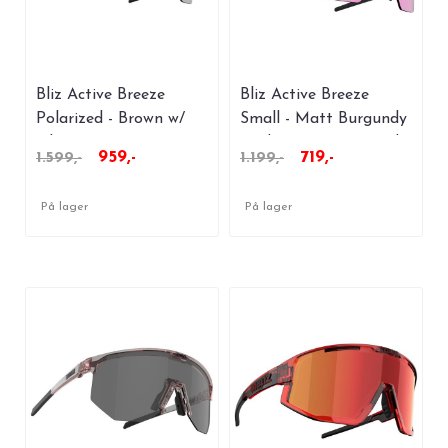
Bliz Active Breeze
Bliz Active Breeze
Polarized - Brown w/
Small - Matt Burgundy
Silver Mirror
With Brown Rose Multi
959,-
719,-
1.599,-
1.199,-
På lager
På lager