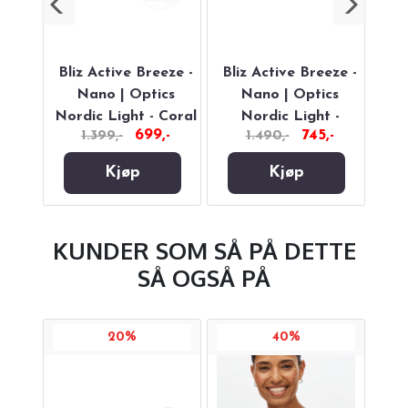
ero
Bliz Active Breeze -
Bliz Active Breeze -
Bl
With
Nano | Optics
Nano | Optics
Nordic Light - Coral
Nordic Light -
Nor
,-
699,-
745,-
1.399,-
1.490,-
Begonia
Kjøp
Kjøp
KUNDER SOM SÅ PÅ DETTE
SÅ OGSÅ PÅ
20%
40%