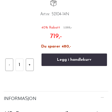
Art.nr:
52104-14N
40% Rabatt
1.199,-
719,-
Du sparer 480,-
Legg i handlekurv
INFORMASJON