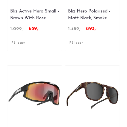
Bliz Active Hero Small -
Bliz Hero Polarized -
Brown With Rose
Matt Black, Smoke
w/Silver Mirror Polarize
659,-
893,-
1.099,-
1.489,-
På lager
På lager