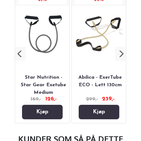
Star Nutrition -
Abilica - ExerTube
Abi
CO -
Star Gear Exetube
ECO - Lett 130cm
Medium
126,-
239,-
169,-
299,-
Kjøp
Kjøp
KUNDER SOM SÅ PÅ DETTE