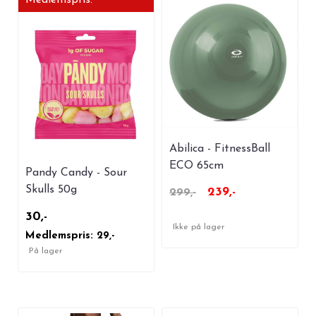
Abilica - FitnessBall
ECO 65cm
Pandy Candy - Sour
Skulls 50g
239,-
299,-
30,-
Ikke på lager
Medlemspris: 29,-
På lager