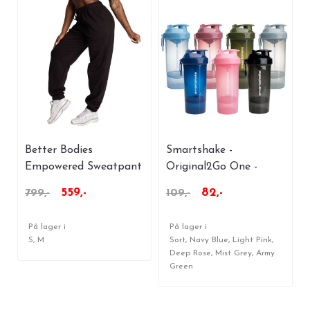
Better Bodies
Smartshake -
Empowered Sweatpant
Original2Go One -
- Black
800ml
559,-
82,-
799,-
109,-
På lager i
På lager i
S, M
Sort, Navy Blue, Light Pink,
Deep Rose, Mist Grey, Army
Green