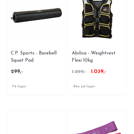
C.P. Sports - Barebell
Abilica - Weightvest
Squat Pad
Flexi 10kg
299,-
1.039,-
1.299,-
På lager
Ikke på lager