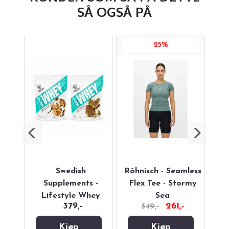
SÅ OGSÅ PÅ
25%
sBall
Swedish
Rôhnisch - Seamless
Bet
Supplements -
Flex Tee - Stormy
Cu
Lifestyle Whey
Sea
-
379,-
261,-
349,-
Proteinpulver 900g
Kjøp
Kjøp