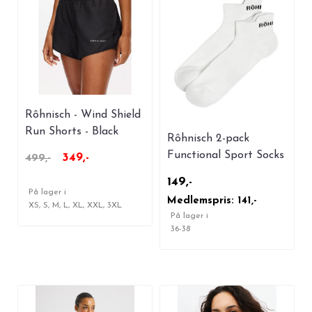
Rôhnisch - Wind Shield
Run Shorts - Black
Rôhnisch 2-pack
Functional Sport Socks
349,-
499,-
- White
149,-
På lager i
Medlemspris: 141,-
XS, S, M, L, XL, XXL, 3XL
På lager i
36-38