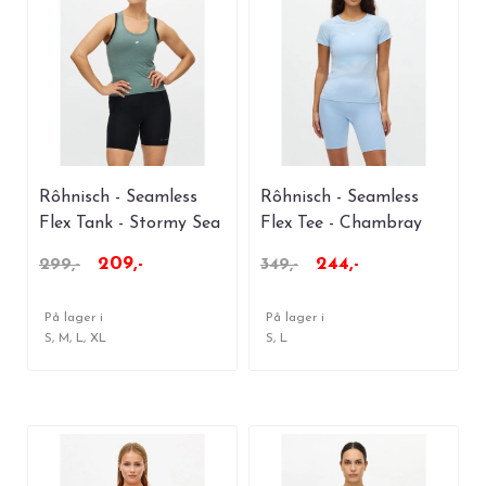
Rôhnisch - Seamless
Rôhnisch - Seamless
Flex Tank - Stormy Sea
Flex Tee - Chambray
Blue
209,-
244,-
299,-
349,-
På lager i
På lager i
S, M, L, XL
S, L