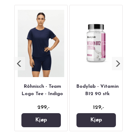
ate
Rôhnisch - Team
Bodylab - Vitamin
Nu
lnut
Logo Tee - Indigo
B12 90 stk
SH
299,-
129,-
Kjøp
Kjøp