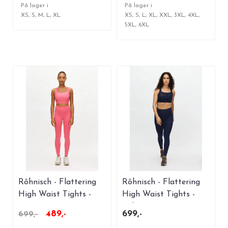
På lager i
På lager i
XS, S, M, L, XL
XS, S, L, XL, XXL, 3XL, 4XL,
5XL, 6XL
Rôhnisch - Flattering
Rôhnisch - Flattering
High Waist Tights -
High Waist Tights -
Fruit Dove
Indigo
489,-
699,-
699,-