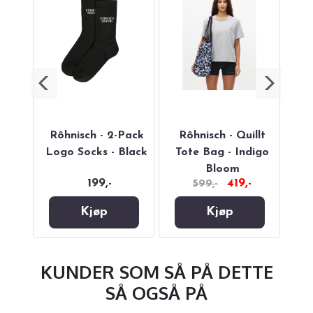
nee
Rôhnisch - 2-Pack
Rôhnisch - Quillt
Sma
lack
Logo Socks - Black
Tote Bag - Indigo
Tot
Bloom
199,-
419,-
599,-
Kjøp
Kjøp
KUNDER SOM SÅ PÅ DETTE
SÅ OGSÅ PÅ