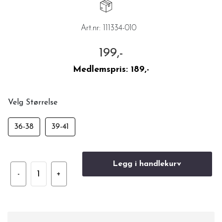
Art.nr:
111334-010
199,-
Medlemspris:
189,-
Velg Størrelse
36-38
39-41
Legg i handlekurv