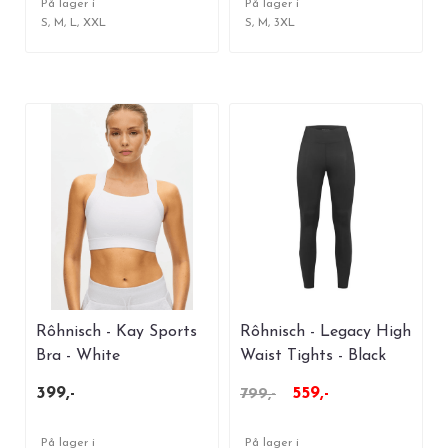
På lager i
På lager i
S, M, L, XXL
S, M, 3XL
Rôhnisch - Kay Sports
Rôhnisch - Legacy High
Bra - White
Waist Tights - Black
399,-
559,-
799,-
På lager i
På lager i