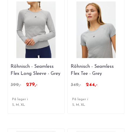
Rôhnisch - Seamless
Rôhnisch - Seamless
Flex Long Sleeve - Grey
Flex Tee - Grey
Melange
Melange
279,-
244,-
399,-
349,-
På lager i
På lager i
S, M, XL
S, M, XL