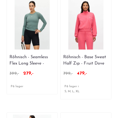
Rôhnisch - Seamless
Rôhnisch - Base Sweat
Flex Long Sleeve -
Half Zip - Fruit Dove
Stormy Sea
279,-
479,-
399,-
799,-
På lager
På lager i
S, M, L, XL