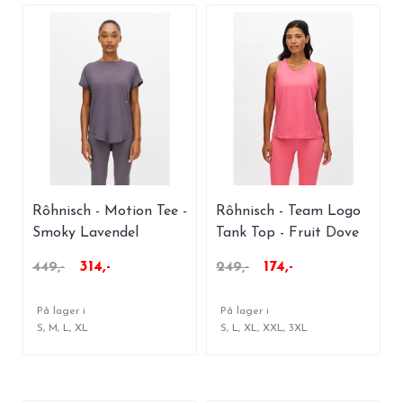
Rôhnisch - Motion Tee -
Rôhnisch - Team Logo
Smoky Lavendel
Tank Top - Fruit Dove
314,-
174,-
449,-
249,-
På lager i
På lager i
S, M, L, XL
S, L, XL, XXL, 3XL