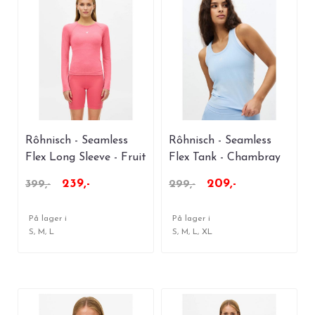
Rôhnisch - Seamless
Rôhnisch - Seamless
Flex Long Sleeve - Fruit
Flex Tank - Chambray
Dove
Blue
239,-
209,-
399,-
299,-
På lager i
På lager i
S, M, L
S, M, L, XL