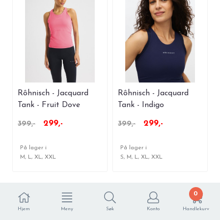
Rôhnisch - Jacquard
Rôhnisch - Jacquard
Tank - Fruit Dove
Tank - Indigo
299,-
299,-
399,-
399,-
På lager i
På lager i
M, L, XL, XXL
S, M, L, XL, XXL
0
Kunder kjøpte også
Hjem
Meny
Søk
Konto
Handlekurv