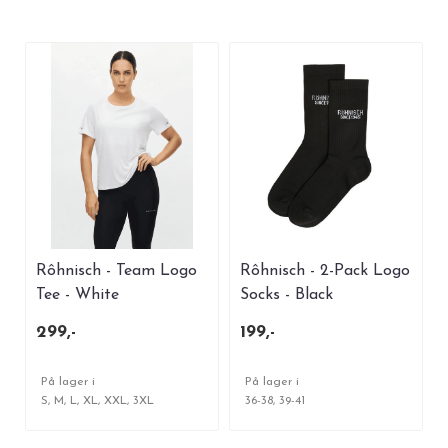
Rôhnisch - Team Logo
Rôhnisch - 2-Pack Logo
Tee - White
Socks - Black
299,-
199,-
På lager i
På lager i
S, M, L, XL, XXL, 3XL
36-38, 39-41