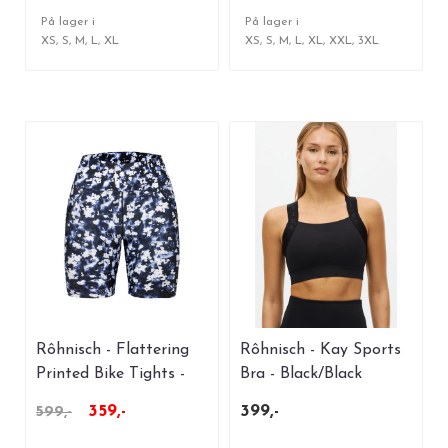
På lager i
På lager i
XS, S, M, L, XL
XS, S, M, L, XL, XXL, 3XL
Rôhnisch - Flattering
Rôhnisch - Kay Sports
Printed Bike Tights -
Bra - Black/Black
Indigo Bloom
359,-
399,-
599,-