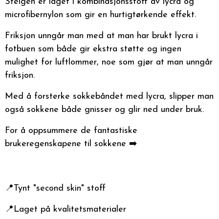
Steigen er laget i kombinasjonsstoff av lycra og
microfibernylon som gir en hurtigtørkende effekt.
Friksjon unngår man med at man har brukt lycra i
fotbuen som både gir ekstra støtte og ingen
mulighet for luftlommer, noe som gjør at man unngår
friksjon.
Med å forsterke sokkebåndet med lycra, slipper man
også sokkene både gnisser og glir ned under bruk.
For å oppsummere de fantastiske
brukeregenskapene til sokkene ➡️
📍Tynt "second skin" stoff
📍Laget på kvalitetsmaterialer