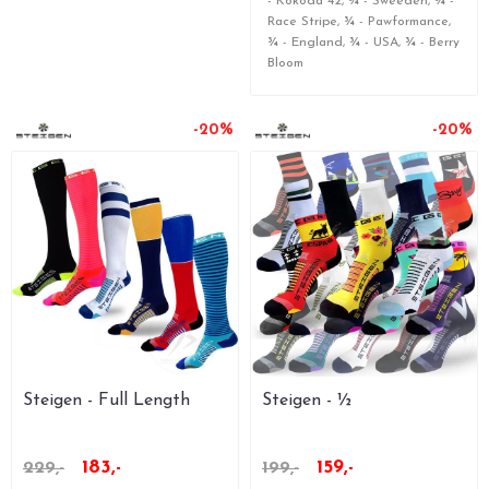
- Kokoda 42, ¾ - Sweeden, ¾ -
Race Stripe, ¾ - Pawformance,
¾ - England, ¾ - USA, ¾ - Berry
Bloom
-20%
-20%
Steigen - Full Length
Steigen - ½
183,-
159,-
229,-
199,-