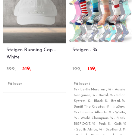
Steigen Running Cap -
Steigen - ¾
White
319,-
159,-
399,-
199,-
På lager
På lager i
¾ - Berlin Maraton , ¾ - Aussie
Kangaroo, ¾ - Brazil, ¾ - Solar
System, ¾ - Black, ¾ - Brasil, ¾ -
Bunjil The Creator, ¾ - JigSaw,
¾ - Licorice Allsorts, ¾ - White,
¾ - World Champion, ¾ - Black
BIGFOOT, ¾ - Pink, ¾ - Golf, ¾
- South Africa, ¾ - Scotland, ¾