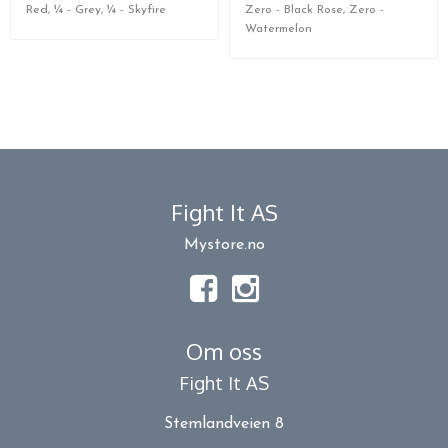
Red, ¼ - Grey, ¼ - Skyfire
Zero - Black Rose, Zero -
Watermelon
Fight It AS
Mystore.no
Om oss
Fight It AS
Stemlandveien 8