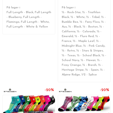
På lager i
På lager i
Full Length - Black, Full Length
½ - Rock-Star, ½ - Triathlon
- Blueberry, Full Length -
Black, ½ - White, ½ - Tribal, ½ -
Flamingo, Full Length - White,
Bumble Bee, ½ - Fairy Floss, ½ -
Full Length - White & Yellow
Aus, ½ - Black, ½ - Boston, ½ -
California, ½ - Colorado, ½ -
Emerald, ½ - Fluro Red, ½ -
France, ½ - Maple Leaf, ½ -
Midnight Blue, ½ - Pink Candy,
½ - Retro, ½ - Stars & Stripes,
½ - Texas, ½ - School Black, ½ -
School Navy, ½ - Hawaii, ½ -
Fizzy Orange, ½ - Breizh, ½ -
Heritage Stripe, ½ - Spain, ½ -
Alpine Ridge, 1/2 - Splice
-20%
-20%