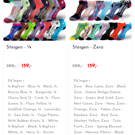
Steigen - ¼
Steigen - Zero
159,-
159,-
199,-
199,-
På lager i
På lager i
¼ Bigfoot - Blue, ¼ - Black, ¼ -
Zero - Blue Camo, Zero - Black,
Breezy Blue, ¼ - Burgundy, ¼ -
Zero - Dance Brolga Dance,
Cherry Red, ¼ - Coral, ¼ - Fluro
Zero - Green And Gold, Zero -
Green, ¼ - Fluro Yellow, ¼ -
Mint Green, Zero - Navy, Zero -
Goldfish Orange, ¼ - Lavender,
Orange, Zero - Palme, Zero -
¼ - Sea Side, ¼ - Yoga Pilates
Rainbow, Zero - Red, Zero -
With Rubber Knots, ¼ - White,
Sherbet Yellow, Zero - Tutti
¼ Bigfoot - Black, ¼ Bigfoot -
Frutti, Zero - Spring Blossom ,
White, ¼ - Navy, ¼ - Vector
Zero - Maroon, Pilates - Black,