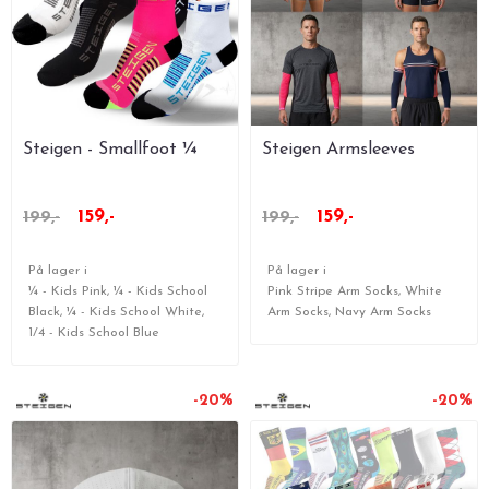
Steigen - Smallfoot ¼
Steigen Armsleeves
159,-
159,-
199,-
199,-
På lager i
På lager i
¼ - Kids Pink, ¼ - Kids School
Pink Stripe Arm Socks, White
Black, ¼ - Kids School White,
Arm Socks, Navy Arm Socks
1/4 - Kids School Blue
-20%
-20%