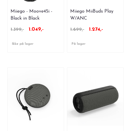
Miiego - Moove45i -
Miiego MiiBuds Play
Black in Black
W/ANC
1.049,-
1.274,-
1.399,-
1.699,-
Ikke på lager
På lager