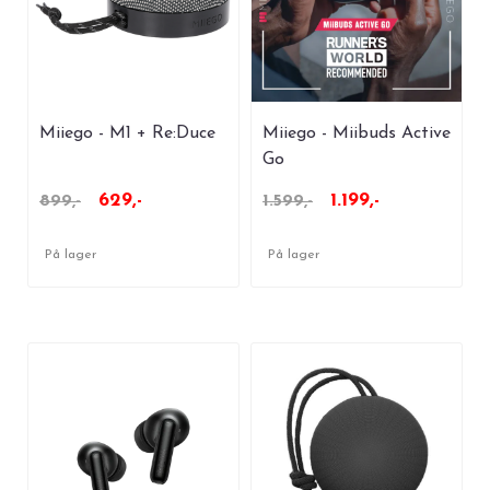
Miiego - M1 + Re:Duce
Miiego - Miibuds Active
Go
629,-
1.199,-
899,-
1.599,-
På lager
På lager