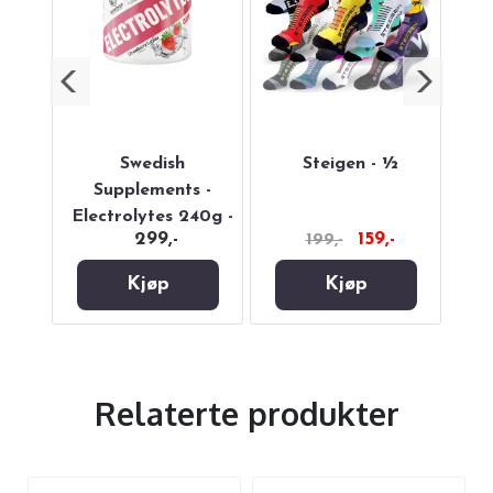
mless
Swedish
Steigen - ½
Abi
rey
Supplements -
Electrolytes 240g -
-
299,-
159,-
199,-
Strawberry Colada
Kjøp
Kjøp
Relaterte produkter