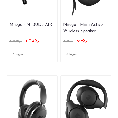
Miiego - MiiBUDS AIR
Miiego - Miini Axtive
Wireless Speaker
1.049,-
279,-
1.399,-
399,-
På lager
På lager