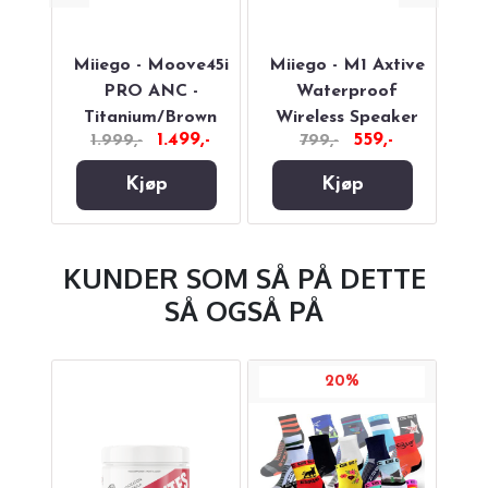
E 37
Miiego - Moove45i
Miiego - M1 Axtive
Mi
PRO ANC -
Waterproof
Pla
Titanium/Brown
Wireless Speaker
,-
1.499,-
559,-
1.999,-
799,-
Kjøp
Kjøp
KUNDER SOM SÅ PÅ DETTE
SÅ OGSÅ PÅ
20%