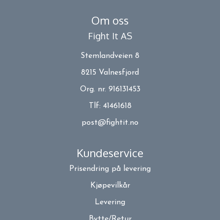
Om oss
Fight It AS
Stemlandveien 8
8215 Valnesfjord
Org. nr. 916131453
Tlf:
41461618
post@fightit.no
Kundeservice
Prisendring på levering
Kjøpevilkår
Levering
Bytte/Retur