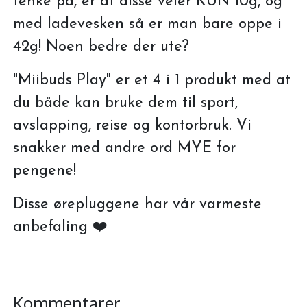
tenke på, er at disse veier KUN 10g, og
med ladevesken så er man bare oppe i
42g! Noen bedre der ute?
"Miibuds Play" er et 4 i 1 produkt med at
du både kan bruke dem til sport,
avslapping, reise og kontorbruk. Vi
snakker med andre ord MYE for
pengene!
Disse ørepluggene har vår varmeste
anbefaling ❤️
Kommentarer