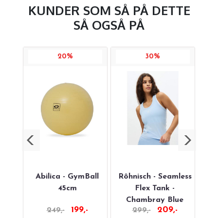
KUNDER SOM SÅ PÅ DETTE
SÅ OGSÅ PÅ
20%
30%
y's
Abilica - GymBall
Rôhnisch - Seamless
gy
45cm
Flex Tank -
Chambray Blue
-
199,-
209,-
249,-
299,-