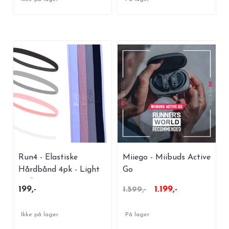
Run4 - Elastiske
Miiego - Miibuds Active
Hårdbånd 4pk - Light
Go
Multi
199,-
1.199,-
1.599,-
Ikke på lager
På lager