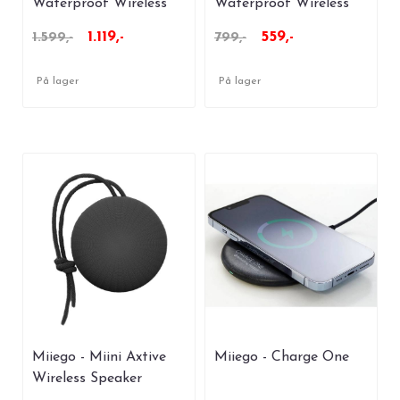
Waterproof Wireless
Waterproof Wireless
Speaker
Speaker
1.119,-
559,-
1.599,-
799,-
På lager
På lager
Miiego - Miini Axtive
Miiego - Charge One
Wireless Speaker