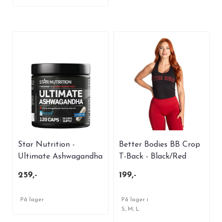
Star Nutrition -
Better Bodies BB Crop
Ultimate Ashwagandha
T-Back - Black/Red
120 kaps.
259,-
199,-
På lager
På lager i
S, M, L