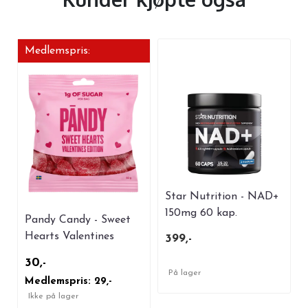
Medlemspris:
Star Nutrition - NAD+
150mg 60 kap.
Pandy Candy - Sweet
Hearts Valentines
399,-
Edition 50g
30,-
På lager
Medlemspris: 29,-
Ikke på lager