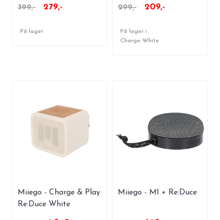
279,-
209,-
399,-
299,-
På lager
På lager i
Charge White
Miiego - Charge & Play
Miiego - M1 + Re:Duce
Re:Duce White