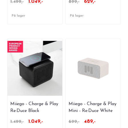
1.049,-
629,-
1.499,-
899,-
På lager
På lager
Miiego - Charge & Play
Miiego - Charge & Play
Re:Duce Black
Mini - Re:Duce White
1.049,-
489,-
1.499,-
699,-