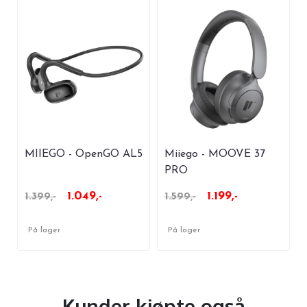
MIIEGO - OpenGO AL5
Miiego - MOOVE 37
PRO
1.049,-
1.199,-
1.399,-
1.599,-
På lager
På lager
Kunder kjøpte også