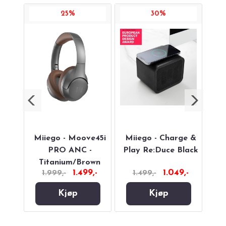
25%
30%
aster
Miiego - Moove45i
Miiego - Charge &
Mi
PRO ANC -
Play Re:Duce Black
Titanium/Brown
1.499,-
1.049,-
1.999,-
1.499,-
Kjøp
Kjøp