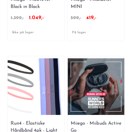
Black in Black
MINI
1.049,-
419,-
1.399,-
599,-
Ikke på lager
På lager
Run4 - Elastiske
Miiego - Miibuds Active
Hårdbånd 4pk - Light
Go