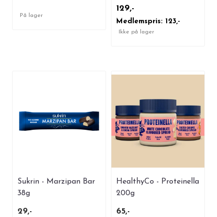
129,-
På lager
Medlemspris: 123,-
Ikke på lager
Sukrin - Marzipan Bar
HealthyCo - Proteinella
38g
200g
29,-
65,-