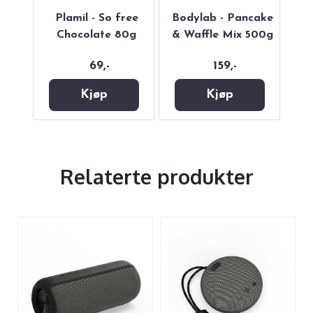
ate
Plamil - So free
Bodylab - Pancake
g
Chocolate 80g
& Waffle Mix 500g
69,-
159,-
Kjøp
Kjøp
Relaterte produkter