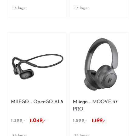
På lager
På lager
MIIEGO - OpenGO AL5
Miiego - MOOVE 37
PRO
1.049,-
1.199,-
1.399,-
1.599,-
På lager
På lager