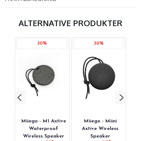
ALTERNATIVE PRODUKTER
30%
30%
ge &
Miiego - M1 Axtive
Miiego - Miini
Mi
:Duce
Waterproof
Axtive Wireless
Wireless Speaker
Speaker
T