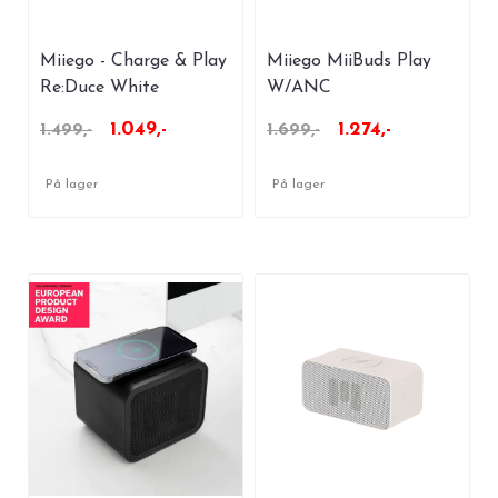
Miiego - Charge & Play
Miiego MiiBuds Play
Re:Duce White
W/ANC
1.049,-
1.274,-
1.499,-
1.699,-
På lager
På lager