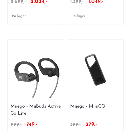
2.024,-
1.049,-
2.699,-
1.399,-
På lager
På lager
Miiego - MiiBuds Active
Miiego - MiniGO
Go Lite
749,-
279,-
999,-
399,-