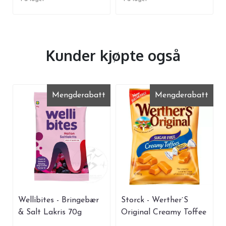
Kunder kjøpte også
Mengderabatt
Mengderabatt
Wellibites - Bringebær
Storck - Werther`S
& Salt Lakris 70g
Original Creamy Toffee
70g