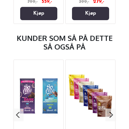
-
559,-
279,-
799,-
399,-
Kjøp
Kjøp
KUNDER SOM SÅ PÅ DETTE
SÅ OGSÅ PÅ