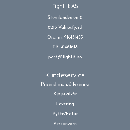
Fight It AS
Stemlandveien 8
8215 Valnesfjord
Org. nr. 916131453
Tlf:
41461618
post@fightit.no
Kundeservice
Prisendring på levering
Kjøpevilkår
Levering
Bytte/Retur
Personvern